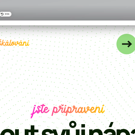
škálování
jste připravení
ut svůj náp