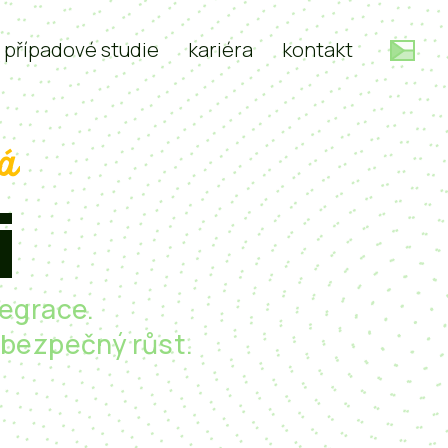
případové studie
kariéra
kontakt
rá
i
tegrace.
o bezpečný růst.