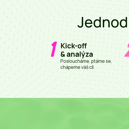
Jednodu
1
Kick-off
& analýza
Posloucháme, ptáme se,
chápeme váš cíl.