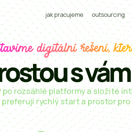
jak pracujeme
outsourcing
stavíme digitální řešení, kte
rostou s vám
po rozsáhlé platformy a složité in
é preferují rychlý start a prostor pr