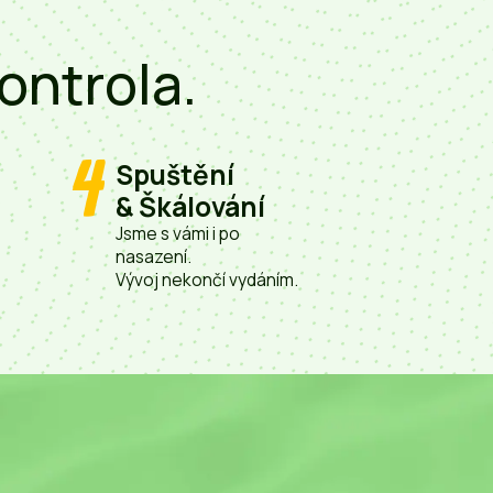
ontrola.
4
Spuštění
& Škálování
Jsme s vámi i po
nasazení.
Vývoj nekončí vydáním.