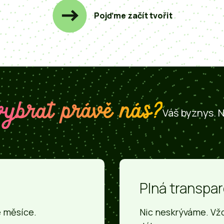
Pojďme začít tvořit
 vybrat právě nás?
Váš byznys. N
Plná transpa
e měsíce.
Nic neskrýváme. Vžd