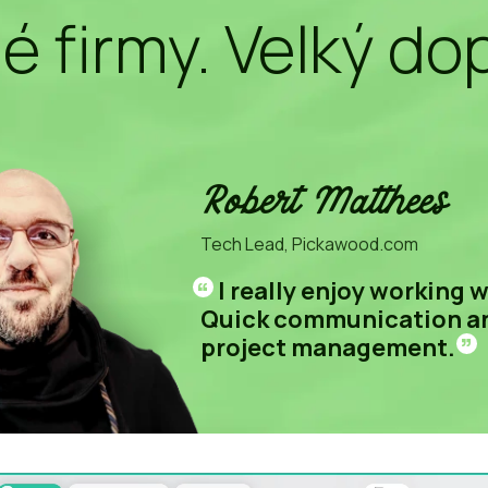
é firmy. Velký do
Robert Matthees
Tech Lead, Pickawood.com
“
I really enjoy working 
Quick communication a
”
project management.