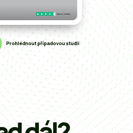
Prohlédnout případovou studii
ad dál?