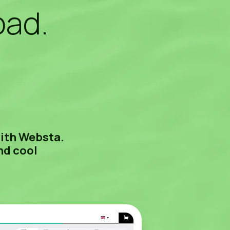
pad.
with Websta.
nd cool