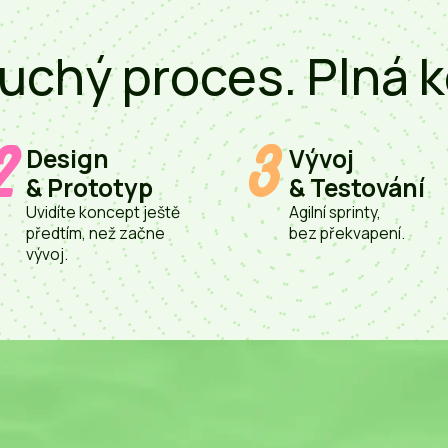
chý proces. Plná k
2
3
Design
Vývoj
& Prototyp
& Testování
Uvidíte koncept ještě
Agilní sprinty,
předtím, než začne
bez překvapení.
vývoj.