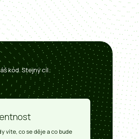
áš kód. Stejný cíl.
rentnost
y víte, co se děje a co bude