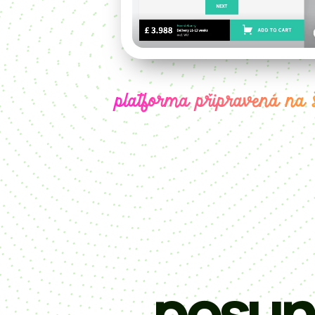
platforma připravená na 
posuno