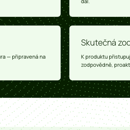
dál.
Skutečná zo
ura — připravená na
K produktu přistupu
zodpovědně, proakt