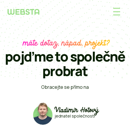
máte dotaz, nápad, projekt?
pojďme to společně
probrat
Obracejte se přímo na
Vladimír Hotový
jednatel společnosti