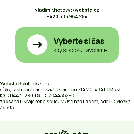
vladimir.hotovy@websta.cz
+420 606 964 254
Vyberte si čas
kdy si spolu zavoláme
Websta Solutions s.r.o.
sídlo, fakturační adresa: U Stadionu 714/30, 434 01 Most
IČO: 04435290, DIČ: CZ04435290
zapsána u Krajského soudu v Ústí nad Labem, oddíl C, vložka
36305